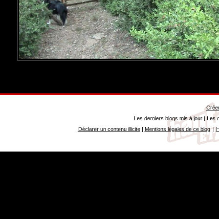
Créer
Les derniers blogs mis à jour
|
Les d
Déclarer un contenu illicite
|
Mentions légales de ce blog
|
H