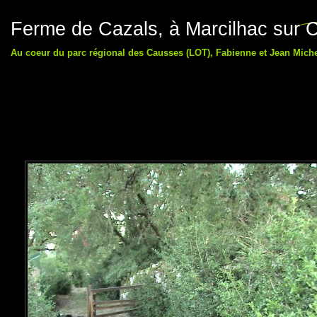
Ferme de Cazals, à Marcilhac sur C
Au coeur du parc régional des Causses (LOT), Fabienne et Jean Michel