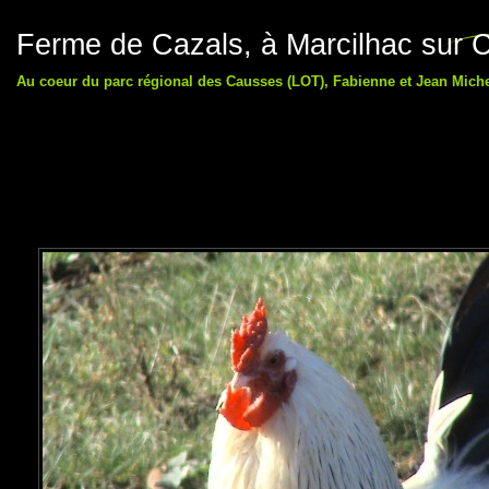
Ferme de Cazals, à Marcilhac sur C
Au coeur du parc régional des Causses (LOT), Fabienne et Jean Michel