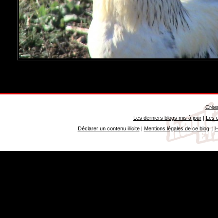
Créer
Les derniers blogs mis à jour
|
Les d
Déclarer un contenu illicite
|
Mentions légales de ce blog
|
H