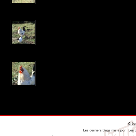
Créer
Les derniers blogs mis à jour
|
Les d