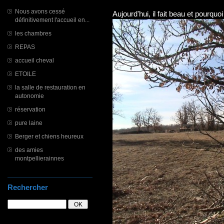
Nous avons cessé
Aujourd'hui, il fait beau et pourq
définitivement l'accueil en...
les chambres
REPAS
accueil cheval
ETOILE
la salle de restauration en
autonomie
réservation
pure laine
Berger et chiens heureux
des amies
montpellierainnes
Rechercher