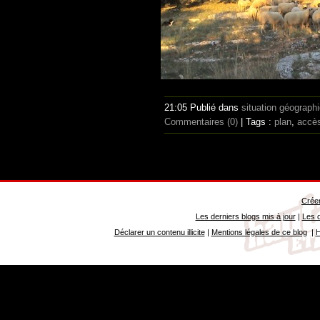
21:05 Publié dans
situation géograph
Commentaires (0)
| Tags :
plan
,
accè
Créer
Les derniers blogs mis à jour
|
Les d
Déclarer un contenu illicite
|
Mentions légales de ce blog
|
H