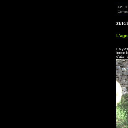
14:10 
Commen
21/10/
L'agn
Ca y es
forme l
d'atten