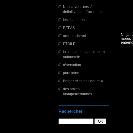
Nous avons cessé
définitivement l'accueil en...
les chambres
REPAS
Ne jama
accueil cheval
mères l
engendr
ETOILE
la salle de restauration en
autonomie
réservation
pure laine
Berger et chiens heureux
des amies
montpellierainnes
Rechercher