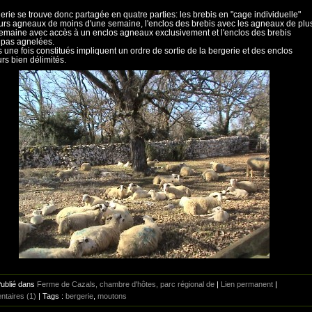
erie se trouve donc partagée en quatre parties: les brebis en "cage individuelle"
urs agneaux de moins d'une semaine, l'enclos des brebis avec les agneaux de plu
emaine avec accès à un enclos agneaux exclusivement et l'enclos des brebis
 pas agnelées.
s une fois constitués impliquent un ordre de sortie de la bergerie et des enclos
urs bien délimités.
Publié dans
Ferme de Cazals, chambre d'hôtes, parc régional de
|
Lien permanent
|
taires (1)
| Tags :
bergerie
,
moutons