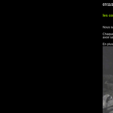
07/11/
les co
Nous sa
Chaque 
avoir s
En plus 