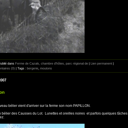
Publié dans
Ferme de Cazals, chambre d'hôtes, parc régional de
|
Lien permanent
|
taires (0)
| Tags :
bergerie
,
moutons
2007
lon
eau bélier vient d'arriver sur la ferme son nom PAPILLON.
n bélier des Causses du Lot. Lunettes et oreilles noires et parfois quelques tâches
nez.