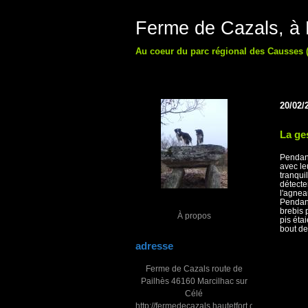
Ferme de Cazals, à M
Au coeur du parc régional des Causses (
20/02/
La ge
Pendant
avec le
tranqui
détecte
l'agnea
Pendant
brebis 
À propos
pis éta
bout de
adresse
Ferme de Cazals route de
Pailhès 46160 Marcilhac sur
Célé
http://fermedecazals.hautetfort.com