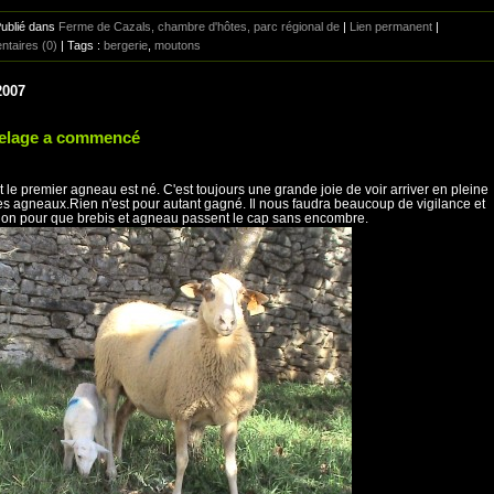
Publié dans
Ferme de Cazals, chambre d'hôtes, parc régional de
|
Lien permanent
|
taires (0)
| Tags :
bergerie
,
moutons
2007
elage a commencé
t le premier agneau est né. C'est toujours une grande joie de voir arriver en pleine
es agneaux.Rien n'est pour autant gagné. Il nous faudra beaucoup de vigilance et
tion pour que brebis et agneau passent le cap sans encombre.