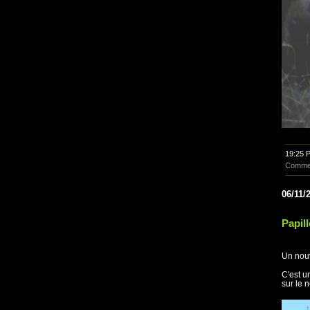
19:25 
Commen
06/11/
Papil
Un nouv
C'est u
sur le 