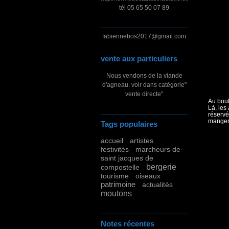
tél 05 65 50 07 89
fabiennebos2017@gmail.com
vente aux particuliers
Nous vendons de la viande
d'agneau. voir dans catégorie"
vente directe"
Au bout
Là, les
réservé
manger 
Tags populaires
accueil
artistes
festivités
marcheurs de
saint jacques de
bergerie
compostelle
tourisme
oiseaux
patrimoine
actualités
moutons
Notes récentes