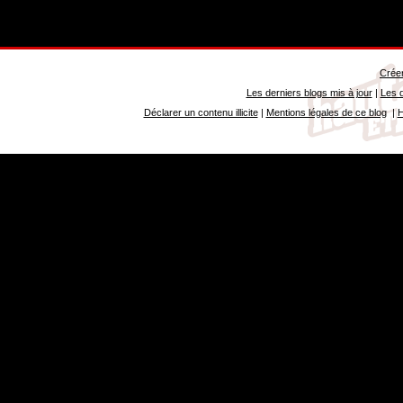
Créer
Les derniers blogs mis à jour
|
Les d
Déclarer un contenu illicite
|
Mentions légales de ce blog
|
H