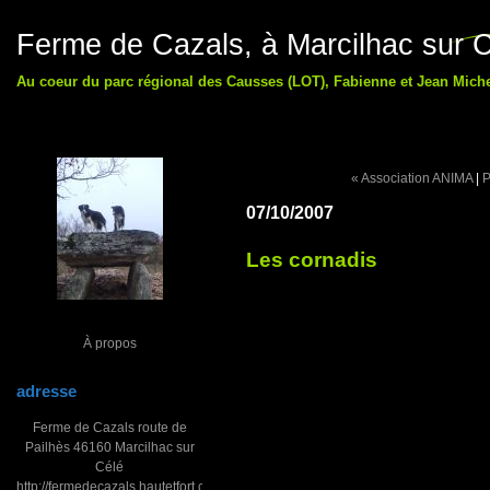
Ferme de Cazals, à Marcilhac sur C
Au coeur du parc régional des Causses (LOT), Fabienne et Jean Michel
« Association ANIMA
|
P
07/10/2007
Les cornadis
À propos
adresse
Ferme de Cazals route de
Pailhès 46160 Marcilhac sur
Célé
http://fermedecazals.hautetfort.com