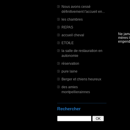
Nous avons cessé
définitivement l'accueil en...
les chambres
REPAS
Ne jama
accueil cheval
mères l
engendr
ETOILE
la salle de restauration en
autonomie
réservation
pure laine
Berger et chiens heureux
des amies
montpellierainnes
Rechercher