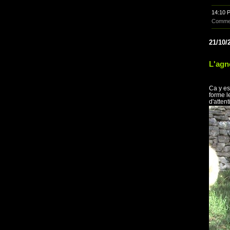
14:10 
Commen
21/10/
L'agn
Ca y es
forme l
d'atten