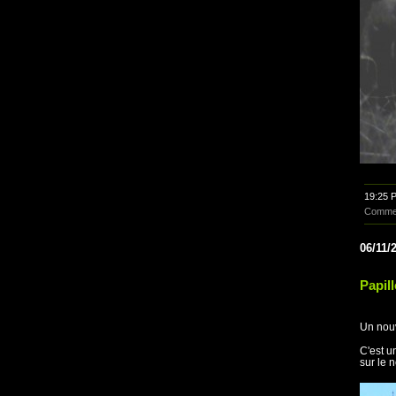
19:25 
Commen
06/11/
Papil
Un nouv
C'est u
sur le 