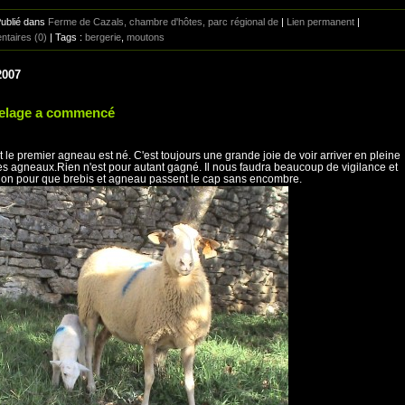
Publié dans
Ferme de Cazals, chambre d'hôtes, parc régional de
|
Lien permanent
|
taires (0)
| Tags :
bergerie
,
moutons
2007
elage a commencé
t le premier agneau est né. C'est toujours une grande joie de voir arriver en pleine
es agneaux.Rien n'est pour autant gagné. Il nous faudra beaucoup de vigilance et
tion pour que brebis et agneau passent le cap sans encombre.