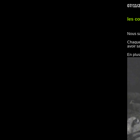
07/11/
les co
Nous sa
Chaque 
avoir s
En plus 