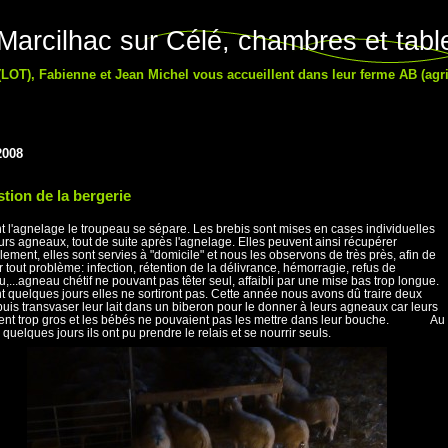
arcilhac sur Célé, chambres et table
LOT), Fabienne et Jean Michel vous accueillent dans leur ferme AB (agri
2008
stion de la bergerie
 l'agnelage le troupeau se sépare. Les brebis sont mises en cases individuelles
urs agneaux, tout de suite après l'agnelage. Elles peuvent ainsi récupérer
llement, elles sont servies à "domicile" et nous les observons de très près, afin de
r tout problème: infection, rétention de la délivrance, hémorragie, refus de
u,...agneau chétif ne pouvant pas têter seul, affaibli par une mise bas trop longue.
 quelques jours elles ne sortiront pas. Cette année nous avons dû traire deux
puis transvaser leur lait dans un biberon pour le donner à leurs agneaux car leurs
ient trop gros et les bébés ne pouvaient pas les mettre dans leur bouche. Au
 quelques jours ils ont pu prendre le relais et se nourrir seuls.