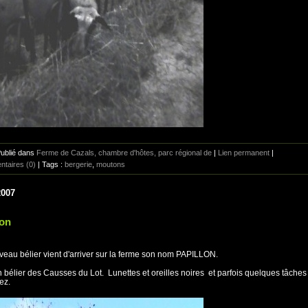
Publié dans
Ferme de Cazals, chambre d'hôtes, parc régional de
|
Lien permanent
|
taires (0)
| Tags :
bergerie
,
moutons
2007
lon
eau bélier vient d'arriver sur la ferme son nom PAPILLON.
n bélier des Causses du Lot. Lunettes et oreilles noires et parfois quelques tâches
nez.