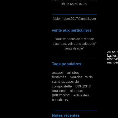
tél 05 65 50 07 89
fabiennebos2017@gmail.com
vente aux particuliers
Nous vendons de la viande
d'agneau. voir dans catégorie"
vente directe"
Au bout
Là, les
réservé
manger 
Tags populaires
accueil
artistes
festivités
marcheurs de
saint jacques de
bergerie
compostelle
tourisme
oiseaux
patrimoine
actualités
moutons
Notes récentes