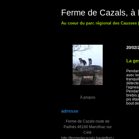
Ferme de Cazals, à M
Au coeur du parc régional des Causses (
20/02/
La ge
Pendant
avec le
tranqui
détecte
l'agnea
Pendant
brebis 
À propos
pis éta
bout de
adresse
Ferme de Cazals route de
Pailhès 46160 Marcilhac sur
Célé
http://fermedecazals.hautetfort.com