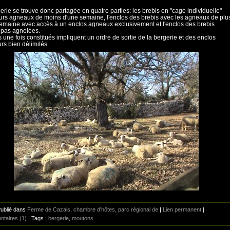
erie se trouve donc partagée en quatre parties: les brebis en "cage individuelle"
urs agneaux de moins d'une semaine, l'enclos des brebis avec les agneaux de plu
emaine avec accès à un enclos agneaux exclusivement et l'enclos des brebis
 pas agnelées.
s une fois constitués impliquent un ordre de sortie de la bergerie et des enclos
urs bien délimités.
Publié dans
Ferme de Cazals, chambre d'hôtes, parc régional de
|
Lien permanent
|
taires (1)
| Tags :
bergerie
,
moutons