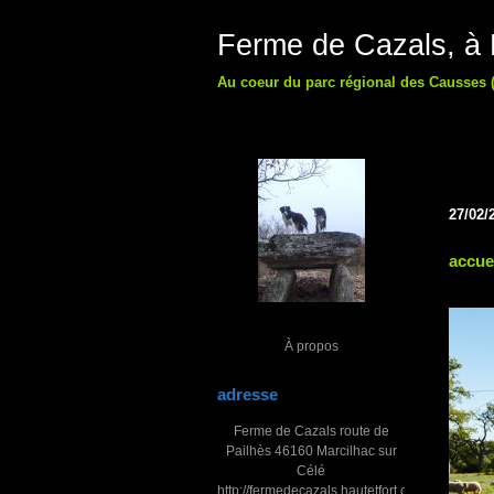
Ferme de Cazals, à M
Au coeur du parc régional des Causses (
27/02/
accue
À propos
adresse
Ferme de Cazals route de
Pailhès 46160 Marcilhac sur
Célé
http://fermedecazals.hautetfort.com