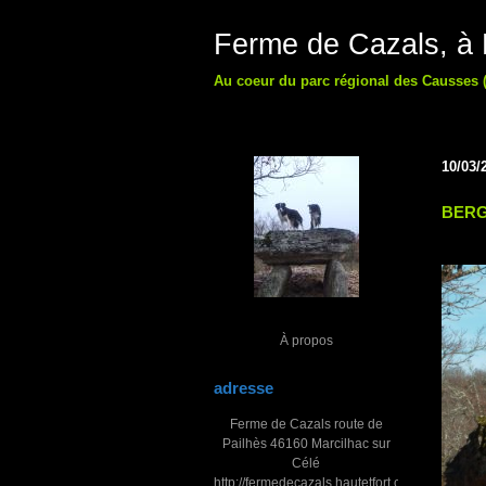
Ferme de Cazals, à M
Au coeur du parc régional des Causses (
10/03/
BERG
À propos
adresse
Ferme de Cazals route de
Pailhès 46160 Marcilhac sur
Célé
http://fermedecazals.hautetfort.com