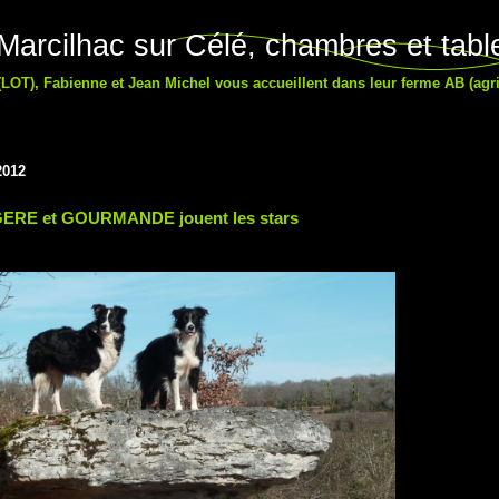
arcilhac sur Célé, chambres et table
LOT), Fabienne et Jean Michel vous accueillent dans leur ferme AB (agri
2012
ERE et GOURMANDE jouent les stars