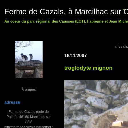
Ferme de Cazals, à Marcilhac sur C
Au coeur du parc régional des Causses (LOT), Fabienne et Jean Michel
« les ch
18/11/2007
troglodyte mignon
À propos
adresse
Ferme de Cazals route de
Pailhès 46160 Marcilhac sur
Célé
http://fermedecazals.hautetfort.com