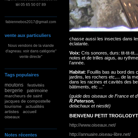
tél 05 65 50 07 89
fabiennebos2017@gmail.com
vente aux particuliers
chasse aussi les insectes dans les
éclatante.
Nous vendons de la viande
d'agneau. voir dans catégorie"
Voix:
Cris sonores, durs: tit-tit-tit
vente directe"
notes et de trilles aigus, au rythm
l'année.
Habitat
: Fouillis bas au bord des 
Tags populaires
jardins, les rochers etc,... de la
dans les racines et cavités des b
moutons
festivités
bâtiments, etc ..."
bergerie
patrimoine
marcheurs de saint
(
guide des oiseaux de France et d
R.Peterson,
jacques de compostelle
delachaux et niestlé)
tourisme
actualités
artistes
accueil
BIENVENU PETIT TROGLODY
oiseaux
http://www.oiseaux.net/
http://annuaire.oiseau-libre.net/
Notes récentes