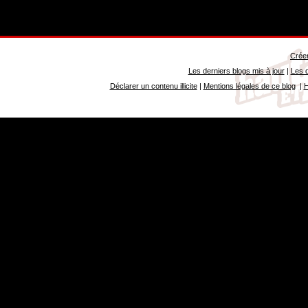
Créer
Les derniers blogs mis à jour
|
Les d
Déclarer un contenu illicite
|
Mentions légales de ce blog
|
H