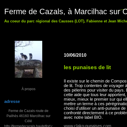
Ferme de Cazals, à Marcilhac sur C
Au coeur du parc régional des Causses (LOT), Fabienne et Jean Michel
10/06/2010
les punaises de lit
Il existe sur le chemin de Compost
de lit. Trop contentes de voyager à
À propos
des pèlerins pour visiter du pays.
cette aide que tous leur apportent
mieux, mieux le premier sur qui e
adresse
mettre un terme à ces pérégrinati
choisi d'utiliser un anti-punaise de
Ferme de Cazals route de
confronté directement à ce probl
Pailhès 46160 Marcilhac sur
avec notre label BIO.
Célé
www.clako-punaises.com
http://fermedecazals.hautetfort.com