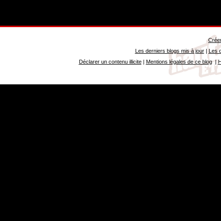
Créer
Les derniers blogs mis à jour
|
Les d
Déclarer un contenu illicite
|
Mentions légales de ce blog
|
H