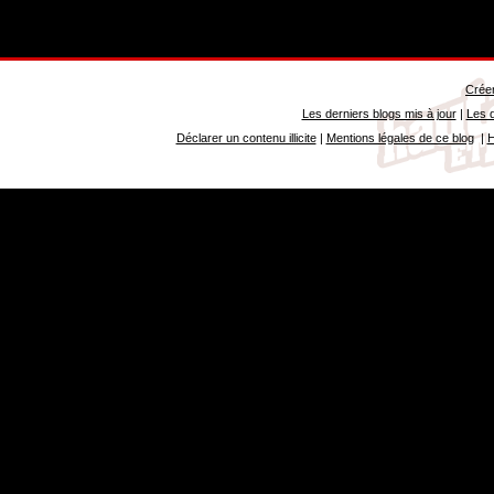
Créer
Les derniers blogs mis à jour
|
Les d
Déclarer un contenu illicite
|
Mentions légales de ce blog
|
H