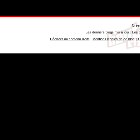
Créer
Les derniers blogs mis à jour
|
Les d
Déclarer un contenu illicite
|
Mentions légales de ce blog
|
H