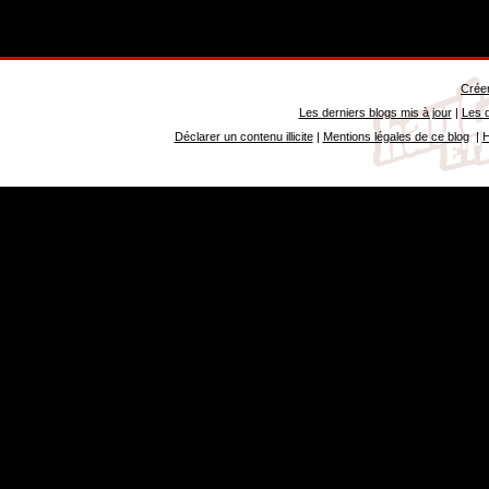
Créer
Les derniers blogs mis à jour
|
Les d
Déclarer un contenu illicite
|
Mentions légales de ce blog
|
H