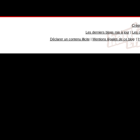
Créer
Les derniers blogs mis à jour
|
Les d
Déclarer un contenu illicite
|
Mentions légales de ce blog
|
H